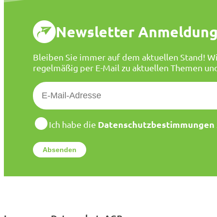
Newsletter Anmeldun
Bleiben Sie immer auf dem aktuellen Stand! Wi
regelmäßig per E-Mail zu aktuellen Themen un
E
-
M
a
D
Datenschutzbestimmungen
Ich habe die
a
i
t
l
e
*
n
s
c
h
u
t