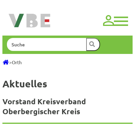
Zum
Inhalt
springen
Suchen
>
Orth
Aktuelles
Vorstand Kreisverband
Oberbergischer Kreis