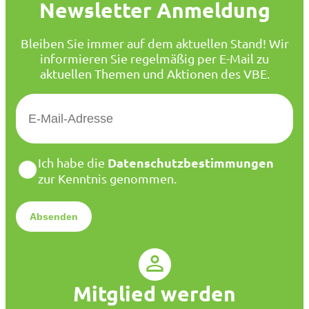
Newsletter Anmeldung
Bleiben Sie immer auf dem aktuellen Stand! Wir
informieren Sie regelmäßig per E-Mail zu
aktuellen Themen und Aktionen des VBE.
E
-
M
a
D
Datenschutzbestimmungen
Ich habe die
i
a
zur Kenntnis genommen.
l
t
*
e
n
s
c
h
u
Mitglied werden
t
z