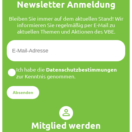
Newsletter Anmeldung
Bleiben Sie immer auf dem aktuellen Stand! Wir
informieren Sie regelmäßig per E-Mail zu
aktuellen Themen und Aktionen des VBE.
E
-
M
a
D
Datenschutzbestimmungen
Ich habe die
i
a
zur Kenntnis genommen.
l
t
*
e
n
s
c
h
u
Mitglied werden
t
z