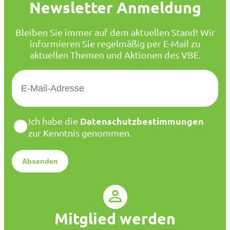
Newsletter Anmeldung
Bleiben Sie immer auf dem aktuellen Stand! Wir
informieren Sie regelmäßig per E-Mail zu
aktuellen Themen und Aktionen des VBE.
E
-
M
a
D
Datenschutzbestimmungen
Ich habe die
i
a
zur Kenntnis genommen.
l
t
*
e
n
s
c
h
u
Mitglied werden
t
z