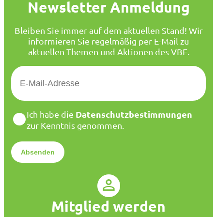
Newsletter Anmeldung
Bleiben Sie immer auf dem aktuellen Stand! Wir
informieren Sie regelmäßig per E-Mail zu
aktuellen Themen und Aktionen des VBE.
E
-
M
a
D
Datenschutzbestimmungen
Ich habe die
i
a
zur Kenntnis genommen.
l
t
*
e
n
s
c
h
u
Mitglied werden
t
z