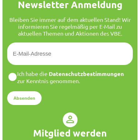
Newsletter Anmeldung
Bleiben Sie immer auf dem aktuellen Stand! Wir
informieren Sie regelmäßig per E-Mail zu
aktuellen Themen und Aktionen des VBE.
E
-
M
a
D
Datenschutzbestimmungen
Ich habe die
i
a
zur Kenntnis genommen.
l
t
*
e
n
s
c
h
u
Mitglied werden
t
z