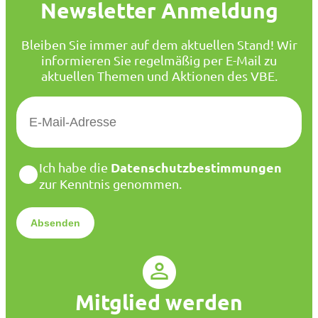
Newsletter Anmeldung
Bleiben Sie immer auf dem aktuellen Stand! Wir
informieren Sie regelmäßig per E-Mail zu
aktuellen Themen und Aktionen des VBE.
E
-
M
a
D
Datenschutzbestimmungen
Ich habe die
i
a
zur Kenntnis genommen.
l
t
*
e
n
s
c
h
u
Mitglied werden
t
z