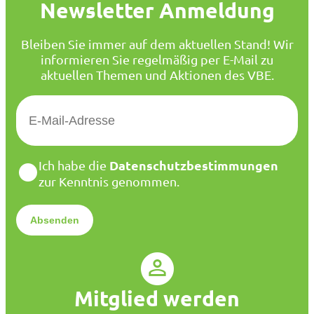
Newsletter Anmeldung
Bleiben Sie immer auf dem aktuellen Stand! Wir
informieren Sie regelmäßig per E-Mail zu
aktuellen Themen und Aktionen des VBE.
E
-
M
a
D
Datenschutzbestimmungen
Ich habe die
i
a
zur Kenntnis genommen.
l
t
*
e
n
s
c
h
u
Mitglied werden
t
z