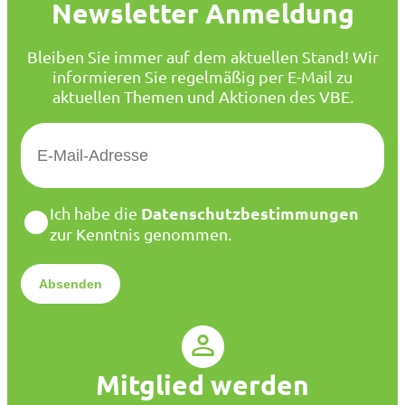
Newsletter Anmeldung
Bleiben Sie immer auf dem aktuellen Stand! Wir
informieren Sie regelmäßig per E-Mail zu
aktuellen Themen und Aktionen des VBE.
E
-
M
a
D
Datenschutzbestimmungen
Ich habe die
i
a
zur Kenntnis genommen.
l
t
*
e
n
s
c
h
u
Mitglied werden
t
z