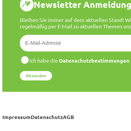
Newsletter Anmeldun
Bleiben Sie immer auf dem aktuellen Stand! Wi
regelmäßig per E-Mail zu aktuellen Themen un
E
-
M
a
D
Datenschutzbestimmungen
Ich habe die
a
i
t
l
e
*
n
s
c
h
u
t
Impressum
Datenschutz
AGB
z
*