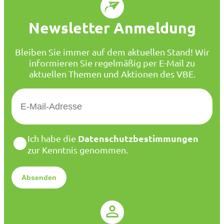
Newsletter Anmeldung
Bleiben Sie immer auf dem aktuellen Stand! Wir
informieren Sie regelmäßig per E-Mail zu
aktuellen Themen und Aktionen des VBE.
E
-
M
a
D
Datenschutzbestimmungen
Ich habe die
i
a
zur Kenntnis genommen.
l
t
*
e
n
s
c
h
u