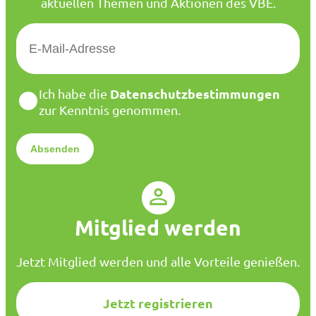
aktuellen Themen und Aktionen des VBE.
E
-
M
a
D
Datenschutzbestimmungen
Ich habe die
i
a
zur Kenntnis genommen.
l
t
*
e
n
s
c
h
u
Mitglied werden
t
z
*
Jetzt Mitglied werden und alle Vorteile genießen.
Jetzt registrieren