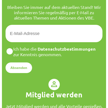
Bleiben Sie immer auf dem aktuellen Stand! Wir
informieren Sie regelmäßig per E-Mail zu
aktuellen Themen und Aktionen des VBE.
E
-
M
a
D
Datenschutzbestimmungen
Ich habe die
i
a
zur Kenntnis genommen.
l
t
*
e
n
s
c
h
u
Mitglied werden
t
z
*
Jetzt Mitglied werden und alle Vorteile genießen.