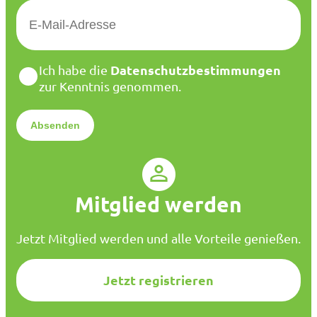
E
-
M
a
D
Datenschutzbestimmungen
Ich habe die
i
a
zur Kenntnis genommen.
l
t
*
e
n
s
c
h
u
Mitglied werden
t
z
*
Jetzt Mitglied werden und alle Vorteile genießen.
Jetzt registrieren