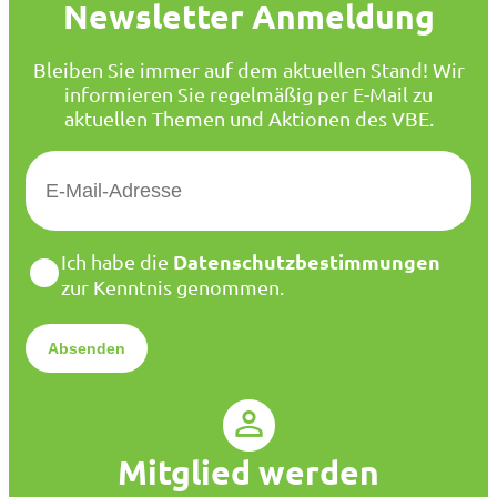
Newsletter Anmeldung
Bleiben Sie immer auf dem aktuellen Stand! Wir
informieren Sie regelmäßig per E-Mail zu
aktuellen Themen und Aktionen des VBE.
E
-
M
a
D
Datenschutzbestimmungen
Ich habe die
i
a
zur Kenntnis genommen.
l
t
*
e
n
s
c
h
u
Mitglied werden
t
z