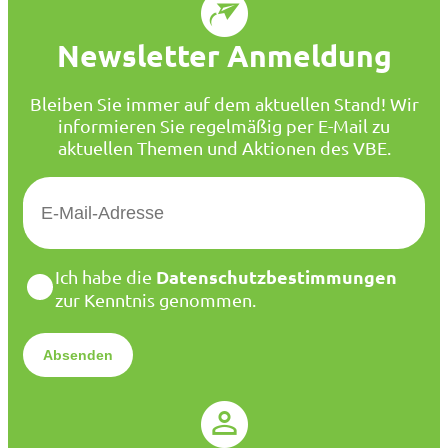
Newsletter Anmeldung
Bleiben Sie immer auf dem aktuellen Stand! Wir
informieren Sie regelmäßig per E-Mail zu
aktuellen Themen und Aktionen des VBE.
E
-
M
a
D
Datenschutzbestimmungen
Ich habe die
i
a
zur Kenntnis genommen.
l
t
*
e
n
s
c
h
u