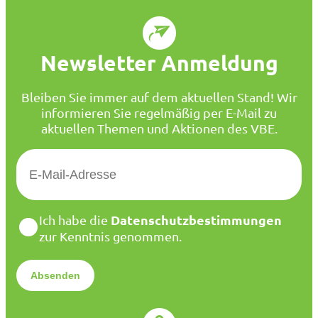
Newsletter Anmeldung
Bleiben Sie immer auf dem aktuellen Stand! Wir
informieren Sie regelmäßig per E-Mail zu
aktuellen Themen und Aktionen des VBE.
E
-
M
a
D
Datenschutzbestimmungen
Ich habe die
i
a
zur Kenntnis genommen.
l
t
*
e
n
s
c