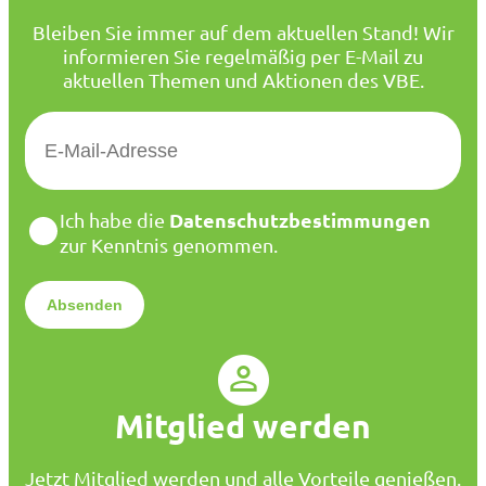
Bleiben Sie immer auf dem aktuellen Stand! Wir
informieren Sie regelmäßig per E-Mail zu
aktuellen Themen und Aktionen des VBE.
E
-
M
a
D
Datenschutzbestimmungen
Ich habe die
i
a
zur Kenntnis genommen.
l
t
*
e
n
s
c
h
u
Mitglied werden
t
z
*
Jetzt Mitglied werden und alle Vorteile genießen.