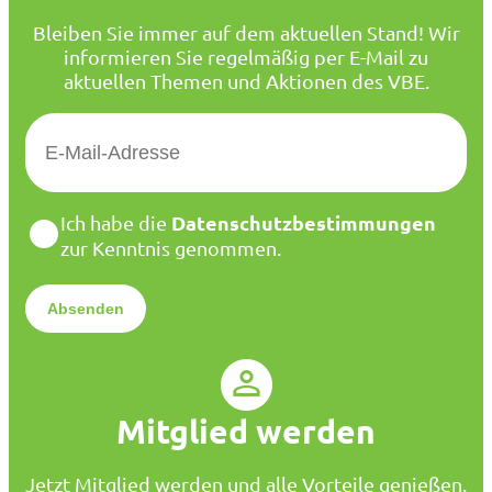
Bleiben Sie immer auf dem aktuellen Stand! Wir
informieren Sie regelmäßig per E-Mail zu
aktuellen Themen und Aktionen des VBE.
E
-
M
a
D
Datenschutzbestimmungen
Ich habe die
i
a
zur Kenntnis genommen.
l
t
*
e
n
s
c
h
u
Mitglied werden
t
z
*
Jetzt Mitglied werden und alle Vorteile genießen.