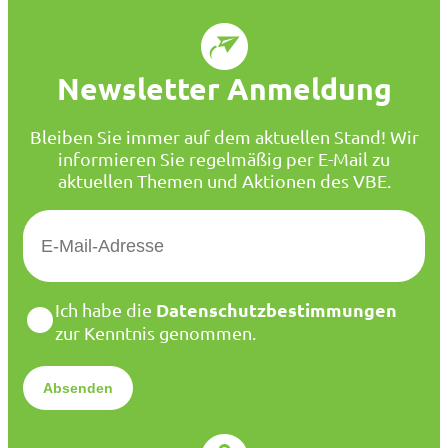
Newsletter Anmeldung
Bleiben Sie immer auf dem aktuellen Stand! Wir
informieren Sie regelmäßig per E-Mail zu
aktuellen Themen und Aktionen des VBE.
E
-
M
a
D
Datenschutzbestimmungen
Ich habe die
i
a
zur Kenntnis genommen.
l
t
*
e
n
s
c