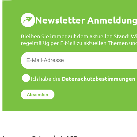
Newsletter Anmeldun
Bleiben Sie immer auf dem aktuellen Stand! Wi
regelmäßig per E-Mail zu aktuellen Themen un
E
-
M
a
D
Datenschutzbestimmungen
Ich habe die
a
i
t
l
e
*
n
s
c
h
u
t