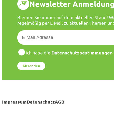
Newsletter Anmeldun
Bleiben Sie immer auf dem aktuellen Stand! Wi
regelmäßig per E-Mail zu aktuellen Themen un
E
-
M
a
D
Datenschutzbestimmungen
Ich habe die
a
i
t
l
e
*
n
s
c
h
u
t
Impressum
Datenschutz
AGB
z
*