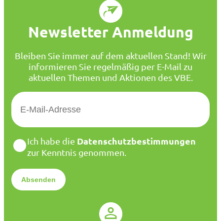
Newsletter Anmeldung
Bleiben Sie immer auf dem aktuellen Stand! Wir
informieren Sie regelmäßig per E-Mail zu
aktuellen Themen und Aktionen des VBE.
E
-
M
a
D
Datenschutzbestimmungen
Ich habe die
i
a
zur Kenntnis genommen.
l
t
*
e
n
s
c
h