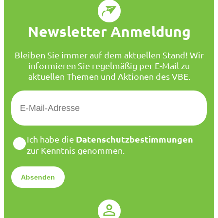
Newsletter Anmeldung
Bleiben Sie immer auf dem aktuellen Stand! Wir
informieren Sie regelmäßig per E-Mail zu
aktuellen Themen und Aktionen des VBE.
E
-
M
a
D
Datenschutzbestimmungen
Ich habe die
i
a
zur Kenntnis genommen.
l
t
*
e
n
s
c
h