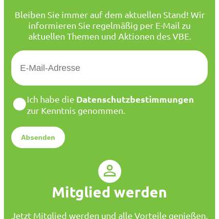
Bleiben Sie immer auf dem aktuellen Stand! Wir
informieren Sie regelmäßig per E-Mail zu
aktuellen Themen und Aktionen des VBE.
E
-
M
a
D
Datenschutzbestimmungen
Ich habe die
i
a
zur Kenntnis genommen.
l
t
*
e
n
s
c
h
u
Mitglied werden
t
z
*
Jetzt Mitglied werden und alle Vorteile genießen.