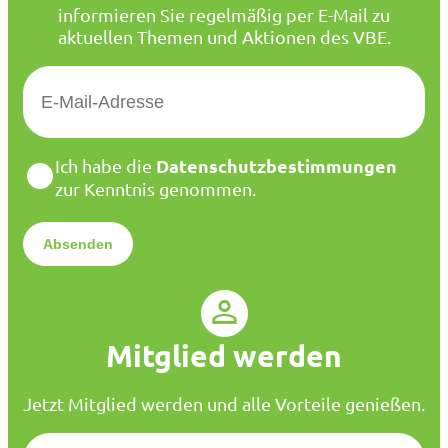
informieren Sie regelmäßig per E-Mail zu
aktuellen Themen und Aktionen des VBE.
E
-
M
a
D
Datenschutzbestimmungen
Ich habe die
i
a
zur Kenntnis genommen.
l
t
*
e
n
s
c
h
u
Mitglied werden
t
z
*
Jetzt Mitglied werden und alle Vorteile genießen.