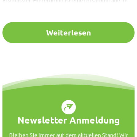
Erstklässler. Hintergrund ist eine forsa-Umfrage im
Auftrag des Verbandes Bildung und Erziehung (VBE),
wonach rund ein Drittel der Grundschulleitungen den
Anspruch bis 2026/27 für nicht umsetzbar hält, vor
allem wegen fehlender Räume…
Weiterlesen
Newsletter Anmeldung
Bleiben Sie immer auf dem aktuellen Stand! Wir