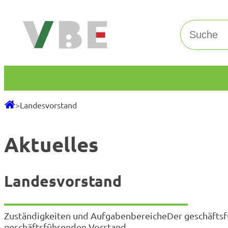
Zum
Inhalt
Suchen
springen
>
Landesvorstand
Aktuelles
Landesvorstand
Zuständigkeiten und AufgabenbereicheDer geschäftsfü
geschäftsführenden Vorstand.