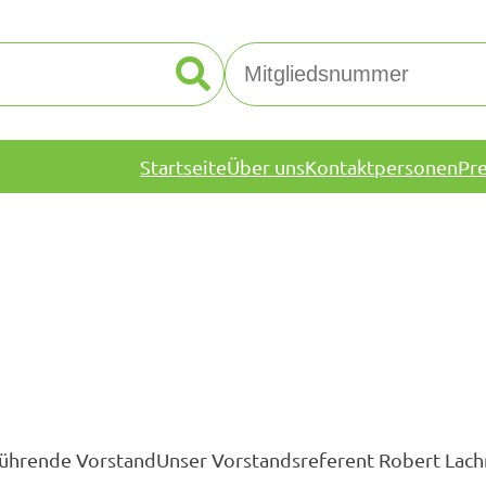
Startseite
Über uns
Kontaktpersonen
Pr
hrende VorstandUnser Vorstandsreferent Robert Lachne