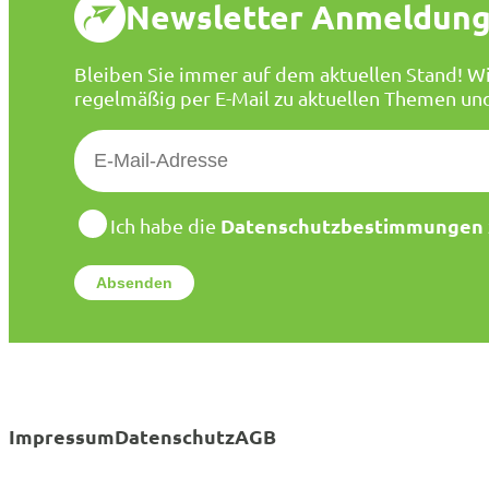
Newsletter Anmeldun
Bleiben Sie immer auf dem aktuellen Stand! Wi
regelmäßig per E-Mail zu aktuellen Themen un
E
-
M
a
D
Datenschutzbestimmungen
Ich habe die
a
i
t
l
e
*
n
s
c
h
u
t
Impressum
Datenschutz
AGB
z
*