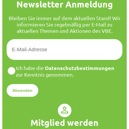
Newsletter Anmeldung
Bleiben Sie immer auf dem aktuellen Stand! Wir
informieren Sie regelmäßig per E-Mail zu
aktuellen Themen und Aktionen des VBE.
E
-
M
a
D
Datenschutzbestimmungen
Ich habe die
i
a
zur Kenntnis genommen.
l
t
*
e
n
s
c
h
u
Mitglied werden
t
z