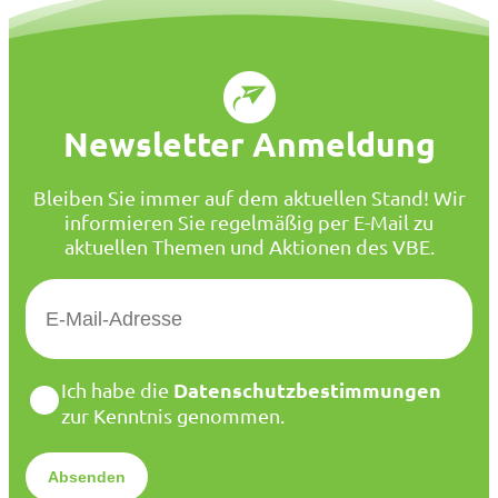
Newsletter Anmeldung
Bleiben Sie immer auf dem aktuellen Stand! Wir
informieren Sie regelmäßig per E-Mail zu
aktuellen Themen und Aktionen des VBE.
E
-
M
a
D
Datenschutzbestimmungen
Ich habe die
i
a
zur Kenntnis genommen.
l
t
*
e
n