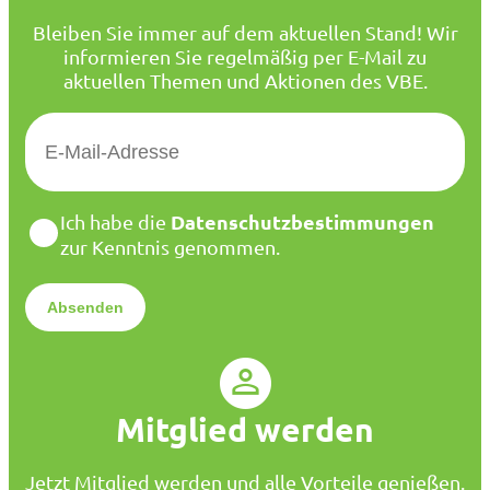
Bleiben Sie immer auf dem aktuellen Stand! Wir
informieren Sie regelmäßig per E-Mail zu
aktuellen Themen und Aktionen des VBE.
E
-
M
a
D
Datenschutzbestimmungen
Ich habe die
i
a
zur Kenntnis genommen.
l
t
*
e
n
s
c
h
u
Mitglied werden
t
z
*
Jetzt Mitglied werden und alle Vorteile genießen.