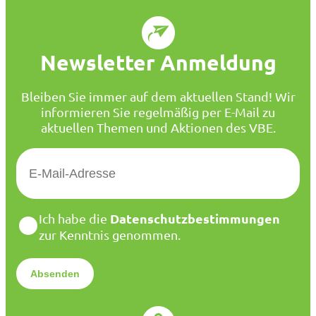
Newsletter Anmeldung
Bleiben Sie immer auf dem aktuellen Stand! Wir
informieren Sie regelmäßig per E-Mail zu
aktuellen Themen und Aktionen des VBE.
E
-
M
a
D
Datenschutzbestimmungen
Ich habe die
i
a
zur Kenntnis genommen.
l
t
*
e
n
s
c