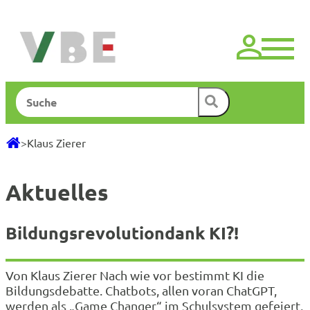
Zum
Inhalt
springen
Suchen
>
Klaus Zierer
Aktuelles
Bildungsrevolutiondank KI?!
Von Klaus Zierer Nach wie vor bestimmt KI die
Bildungsdebatte. Chatbots, allen voran ChatGPT,
werden als „Game Changer“ im Schulsystem gefeiert,