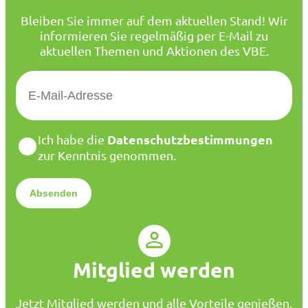
Bleiben Sie immer auf dem aktuellen Stand! Wir
informieren Sie regelmäßig per E-Mail zu
aktuellen Themen und Aktionen des VBE.
E
-
M
a
D
Datenschutzbestimmungen
Ich habe die
i
a
zur Kenntnis genommen.
l
t
*
e
n
s
c
h
u
Mitglied werden
t
z
*
Jetzt Mitglied werden und alle Vorteile genießen.