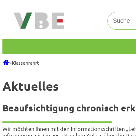
Zum
Inhalt
Suchen
springen
>
Klassenfahrt
Aktuelles
Beaufsichtigung chronisch erk
Wir möchten Ihnen mit den Informationsschriften „Lehr
informieren wir Sie aus aktuellem Anlass über die Dur