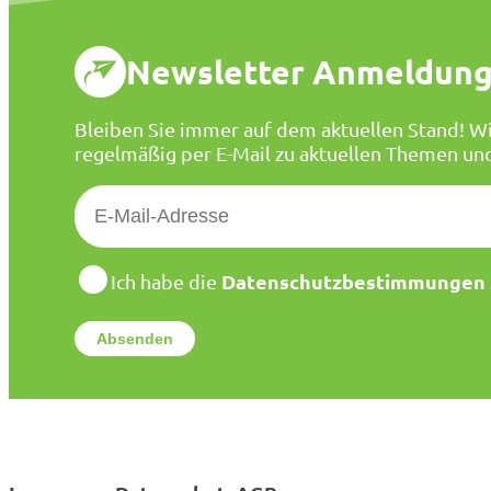
Newsletter Anmeldun
Bleiben Sie immer auf dem aktuellen Stand! Wi
regelmäßig per E-Mail zu aktuellen Themen un
E
-
M
a
D
Datenschutzbestimmungen
Ich habe die
a
i
t
l
e
*
n
s
c
h
u
t