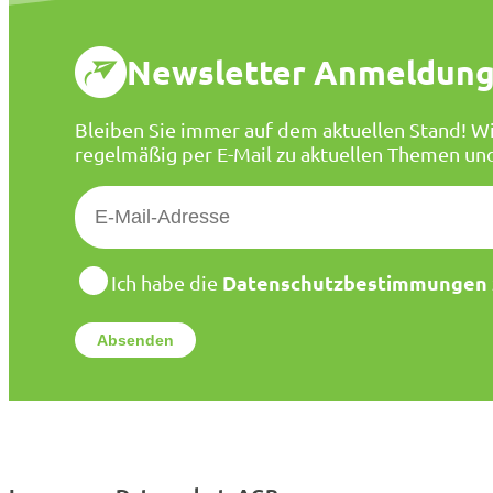
Newsletter Anmeldun
Bleiben Sie immer auf dem aktuellen Stand! Wi
regelmäßig per E-Mail zu aktuellen Themen un
E
-
M
a
D
Datenschutzbestimmungen
Ich habe die
a
i
t
l
e
*
n
s
c
h
u
t