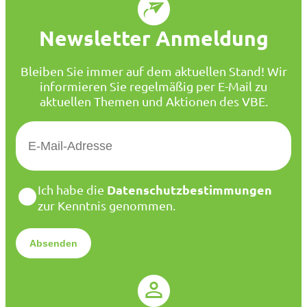
Newsletter Anmeldung
Bleiben Sie immer auf dem aktuellen Stand! Wir
informieren Sie regelmäßig per E-Mail zu
aktuellen Themen und Aktionen des VBE.
E
-
M
a
D
Datenschutzbestimmungen
Ich habe die
i
a
zur Kenntnis genommen.
l
t
*
e
n
s
c
h
u