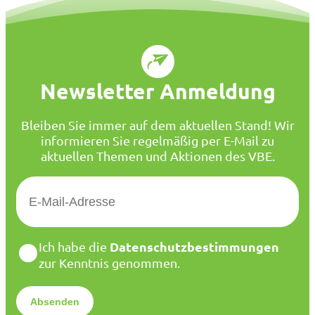
Newsletter Anmeldung
Bleiben Sie immer auf dem aktuellen Stand! Wir
informieren Sie regelmäßig per E-Mail zu
aktuellen Themen und Aktionen des VBE.
E
-
M
a
D
Datenschutzbestimmungen
Ich habe die
i
a
zur Kenntnis genommen.
l
t
*
e
n