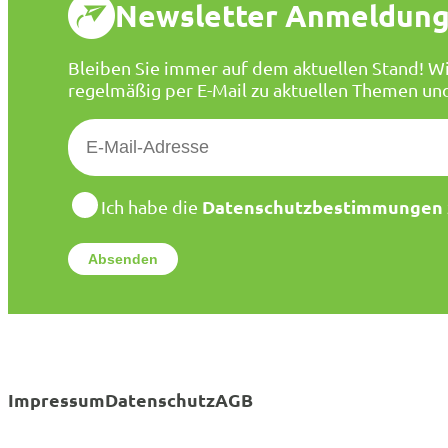
Newsletter Anmeldun
Bleiben Sie immer auf dem aktuellen Stand! Wi
regelmäßig per E-Mail zu aktuellen Themen un
E
-
M
a
D
Datenschutzbestimmungen
Ich habe die
a
i
t
l
e
*
n
s
c
h
u
t
Impressum
Datenschutz
AGB
z
*