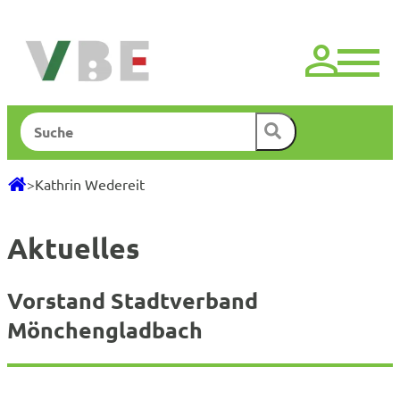
Zum
Inhalt
springen
Suchen
>
Kathrin Wedereit
Aktuelles
Vorstand Stadtverband
Mönchengladbach