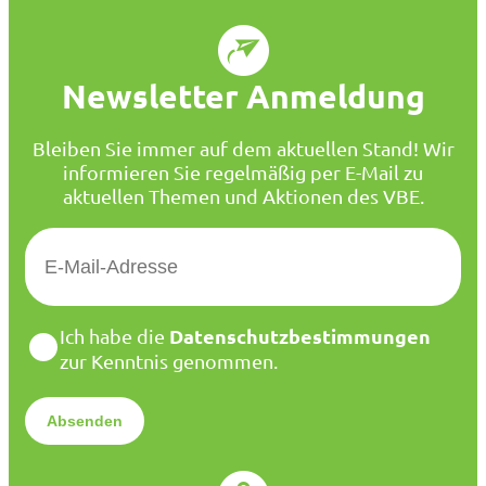
Newsletter Anmeldung
Bleiben Sie immer auf dem aktuellen Stand! Wir
informieren Sie regelmäßig per E-Mail zu
aktuellen Themen und Aktionen des VBE.
E
-
M
a
D
Datenschutzbestimmungen
Ich habe die
i
a
zur Kenntnis genommen.
l
t
*
e
n
s
c