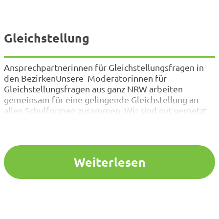
Gleichstellung
Ansprechpartnerinnen für Gleichstellungsfragen in
den BezirkenUnsere Moderatorinnen für
Gleichstellungsfragen aus ganz NRW arbeiten
gemeinsam für eine gelingende Gleichstellung an
allen Schulformen zusammen. Wir sind gut vernetzt
und bieten Ihnen so landesweite Informationen
schnell und kompetent in Veranstaltungen und
Beratungen vor Ort mit regionalen Besonderheiten
in speziellen Veranstaltungen sowie
Weiterlesen
Einzelberatungen an. Das Team um die Referentin…