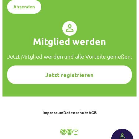
*
e
n
s
c
h
u
Mitglied werden
t
z
*
Jetzt Mitglied werden und alle Vorteile genießen.
Jetzt registrieren
Impressum
Datenschutz
AGB
WhatsApp
Instagram
E-Mail