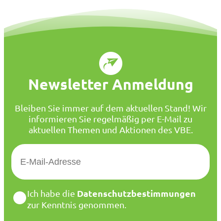
Newsletter Anmeldung
Bleiben Sie immer auf dem aktuellen Stand! Wir
informieren Sie regelmäßig per E-Mail zu
aktuellen Themen und Aktionen des VBE.
E
-
M
a
D
Datenschutzbestimmungen
Ich habe die
i
a
zur Kenntnis genommen.
l
t