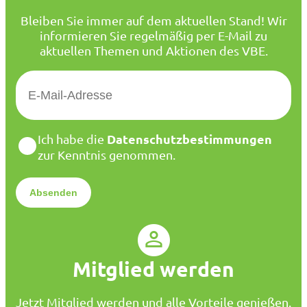
Bleiben Sie immer auf dem aktuellen Stand! Wir
informieren Sie regelmäßig per E-Mail zu
aktuellen Themen und Aktionen des VBE.
E
-
M
a
D
Datenschutzbestimmungen
Ich habe die
i
a
zur Kenntnis genommen.
l
t
*
e
n
s
c
h
u
Mitglied werden
t
z
*
Jetzt Mitglied werden und alle Vorteile genießen.