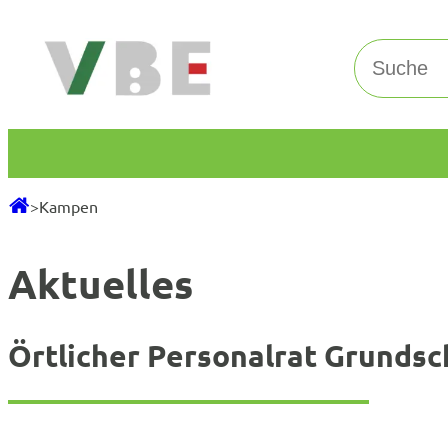
Zum
Inhalt
Suchen
springen
>
Kampen
Aktuelles
Örtlicher Personalrat Grundsc