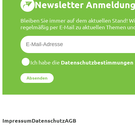
Newsletter Anmeldun
Bleiben Sie immer auf dem aktuellen Stand! Wi
regelmäßig per E-Mail zu aktuellen Themen un
E
-
M
a
D
Datenschutzbestimmungen
Ich habe die
a
i
t
l
e
*
n
s
c
h
u
t
Impressum
Datenschutz
AGB
z
*