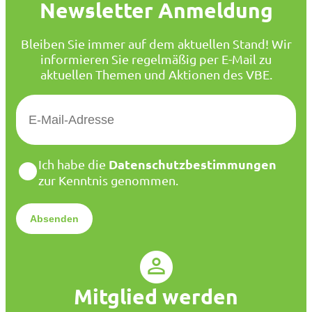
Newsletter Anmeldung
Bleiben Sie immer auf dem aktuellen Stand! Wir
informieren Sie regelmäßig per E-Mail zu
aktuellen Themen und Aktionen des VBE.
E
-
M
a
D
Datenschutzbestimmungen
Ich habe die
i
a
zur Kenntnis genommen.
l
t
*
e
n
s
c
h
u
Mitglied werden
t
z