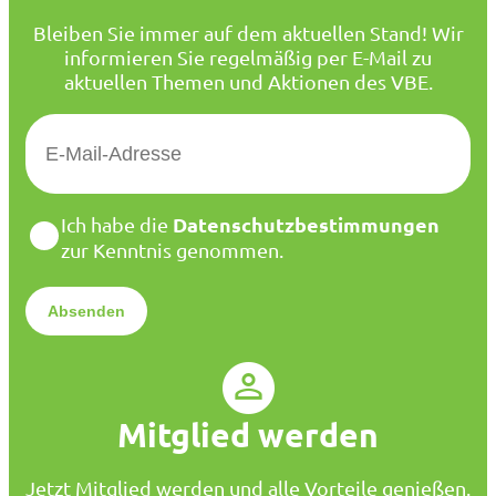
Bleiben Sie immer auf dem aktuellen Stand! Wir
informieren Sie regelmäßig per E-Mail zu
aktuellen Themen und Aktionen des VBE.
E
-
M
a
D
Datenschutzbestimmungen
Ich habe die
i
a
zur Kenntnis genommen.
l
t
*
e
n
s
c
h
u
Mitglied werden
t
z
*
Jetzt Mitglied werden und alle Vorteile genießen.