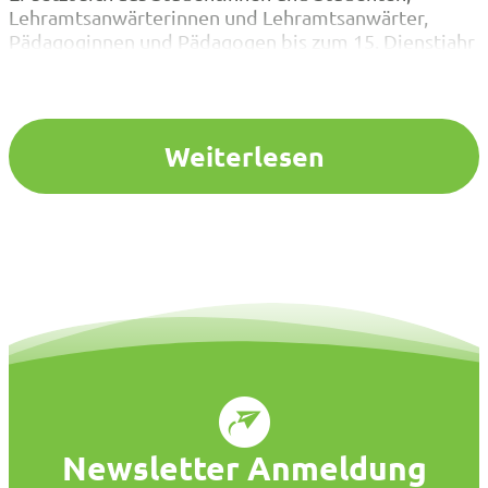
Lehramtsanwärterinnen und Lehramtsanwärter,
Pädagoginnen und Pädagogen bis zum 15. Dienstjahr
zusammen.Wenn ihr Fragen habt:Der Junge VBE
NRW hat feste Ansprechpartner (s. u.) für den
Austausch mit Studierenden an den Universitäten, für
Fragen zum Praxissemester, Übergang…
Weiterlesen
Newsletter Anmeldung