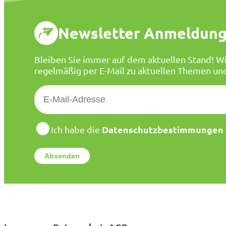
Newsletter Anmeldun
Bleiben Sie immer auf dem aktuellen Stand! Wi
regelmäßig per E-Mail zu aktuellen Themen un
E
-
M
a
D
Datenschutzbestimmungen
Ich habe die
a
i
t
l
e
*
n
s
c
h
u
t