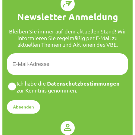
Newsletter Anmeldung
Bleiben Sie immer auf dem aktuellen Stand! Wir
informieren Sie regelmäßig per E-Mail zu
aktuellen Themen und Aktionen des VBE.
E
-
M
a
D
Datenschutzbestimmungen
Ich habe die
i
a
zur Kenntnis genommen.
l
t
*
e
n
s
c
h
u