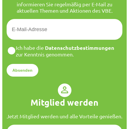
informieren Sie regelmäßig per E-Mail zu
aktuellen Themen und Aktionen des VBE.
E
-
M
a
D
Datenschutzbestimmungen
Ich habe die
i
a
zur Kenntnis genommen.
l
t
*
e
n
s
c
h
u
Mitglied werden
t
z
*
Jetzt Mitglied werden und alle Vorteile genießen.