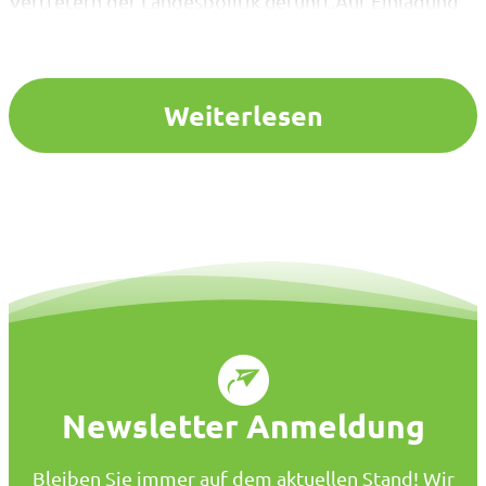
Vertretern der Landespolitik geführt.Auf Einladung
des SPD-Landtagsabgeordneten Thomas Göddertz
tauschten sich Christoph Mewes, Veronika Peters und
Anne Schlager mit Sonja Voßbeck und Birgit Sochert
(SPD Bottrop) aus. Im…
Weiterlesen
Newsletter Anmeldung
Bleiben Sie immer auf dem aktuellen Stand! Wir