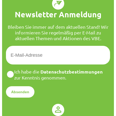
Newsletter Anmeldung
Bleiben Sie immer auf dem aktuellen Stand! Wir
informieren Sie regelmäßig per E-Mail zu
aktuellen Themen und Aktionen des VBE.
E
-
M
a
D
Datenschutzbestimmungen
Ich habe die
i
a
zur Kenntnis genommen.
l
t
*
e
n
s
c
h
u