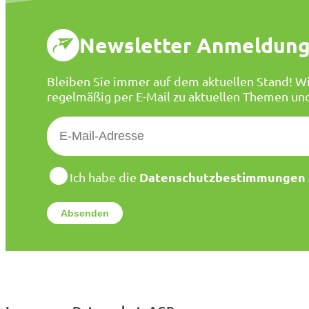
Newsletter Anmeldun
Bleiben Sie immer auf dem aktuellen Stand! Wi
regelmäßig per E-Mail zu aktuellen Themen un
E
-
M
a
D
Datenschutzbestimmungen
Ich habe die
a
i
t
l
e
*
n
s
c
h
u
t