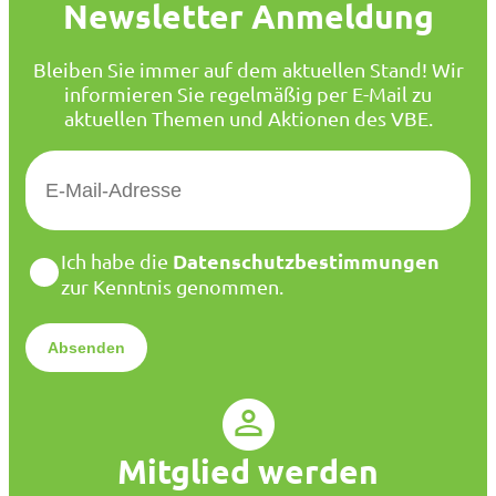
Newsletter Anmeldung
Bleiben Sie immer auf dem aktuellen Stand! Wir
informieren Sie regelmäßig per E-Mail zu
aktuellen Themen und Aktionen des VBE.
E
-
M
a
D
Datenschutzbestimmungen
Ich habe die
i
a
zur Kenntnis genommen.
l
t
*
e
n
s
c
h
u
Mitglied werden
t
z