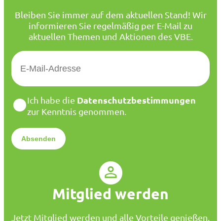
Bleiben Sie immer auf dem aktuellen Stand! Wir
informieren Sie regelmäßig per E-Mail zu
aktuellen Themen und Aktionen des VBE.
E
-
M
a
D
Datenschutzbestimmungen
Ich habe die
i
a
zur Kenntnis genommen.
l
t
*
e
n
s
c
h
u
Mitglied werden
t
z
*
Jetzt Mitglied werden und alle Vorteile genießen.